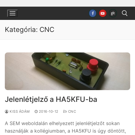
Ugrás
a
tartalomra
Kategória:
CNC
Keresése:
Jelenlétjelző a HA5KFU-ba
KISS ÁDÁM
2016-10-12
CNC
A SEM weboldalán elhelyezett jelenlétjelzőt sokan
használják a kollégiumban, a HA5KFU is úgy döntött,