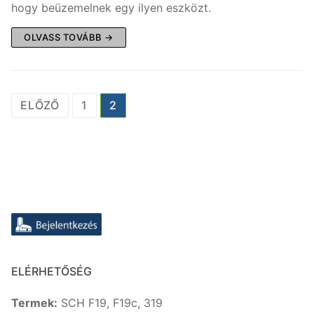
hogy beüzemelnek egy ilyen eszközt.
OLVASS TOVÁBB →
Bejegyzések
ELŐZŐ
1
2
lapozása
ELÉRHETŐSÉG
Termek:
SCH F19, F19c, 319