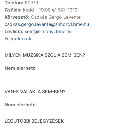
Telefon:
60319
Gyűlés:
kedd - 19:00 @ SCH1319
Körvezető:
Csókás Gergő Levente
csokas.gergo.levente@simonyi.bme.hu
Levlista:
sem@simonyi.bme.hu
Feliratkozok
MILYEN MUZSIKA SZÓL A SEM-BEN?
Nem elérhető
VAN-E VALAKI A SEM-BEN?
Nem elérhető
LEGUTÓBBI BEJEGYZÉSEK