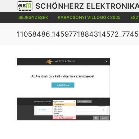
Ugrás
SCHÖNHERZ ELEKTRONIKA
a
BEJEGYZÉSEK
KARÁCSONYI VILLOGÓK 2025
ESZ
tartalomra
11058486_1459771884314572_7745