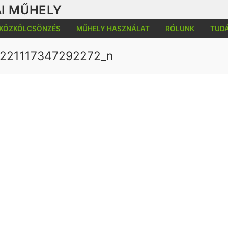
I MŰHELY
KÖZKÖLCSÖNZÉS
MŰHELY HASZNÁLAT
RÓLUNK
TUD
221117347292272_n
Kere