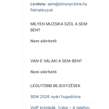
Levlista:
sem@simonyi.bme.hu
Feliratkozok
MILYEN MUZSIKA SZÓL A SEM-
BEN?
Nem elérhető
VAN-E VALAKI A SEM-BEN?
Nem elérhető
LEGUTÓBBI BEJEGYZÉSEK
SEM 2026 nyári fogadóóra
VoIP krónikák, 1.rész – A telefon,