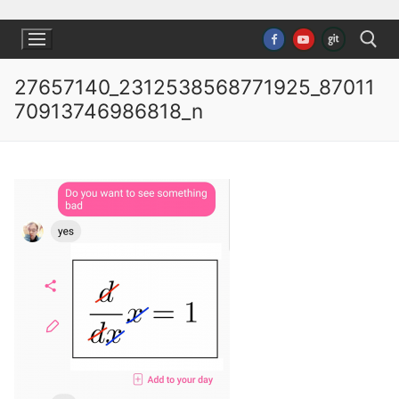
Ugrás
a
tartalomra
27657140_2312538568771925_87011
70913746986818_n
Keresése: