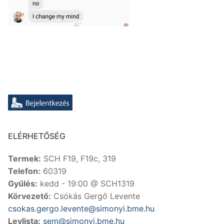
ELÉRHETŐSÉG
Termek:
SCH F19, F19c, 319
Telefon:
60319
Gyűlés:
kedd - 19:00 @ SCH1319
Körvezető:
Csókás Gergő Levente
csokas.gergo.levente@simonyi.bme.hu
Levlista:
sem@simonyi.bme.hu