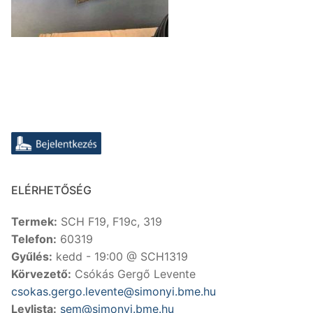
ELÉRHETŐSÉG
Termek:
SCH F19, F19c, 319
Telefon:
60319
Gyűlés:
kedd - 19:00 @ SCH1319
Körvezető:
Csókás Gergő Levente
csokas.gergo.levente@simonyi.bme.hu
Levlista:
sem@simonyi.bme.hu