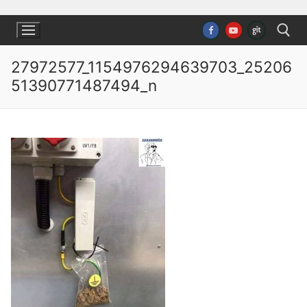
Ugrás
a
tartalomra
27972577_1154976294639703_25206
51390771487494_n
Keresése: