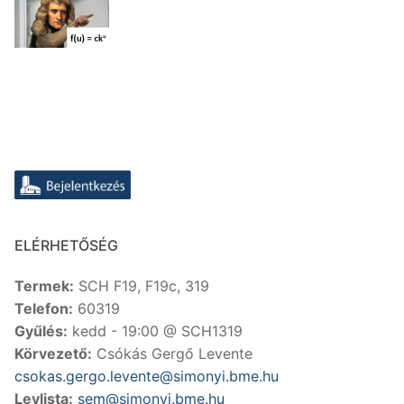
ELÉRHETŐSÉG
Termek:
SCH F19, F19c, 319
Telefon:
60319
Gyűlés:
kedd - 19:00 @ SCH1319
Körvezető:
Csókás Gergő Levente
csokas.gergo.levente@simonyi.bme.hu
Levlista:
sem@simonyi.bme.hu