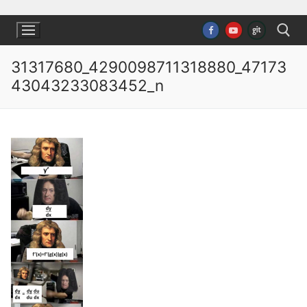
Ugrás
a
tartalomra
31317680_4290098711318880_47173
43043233083452_n
Keresése: