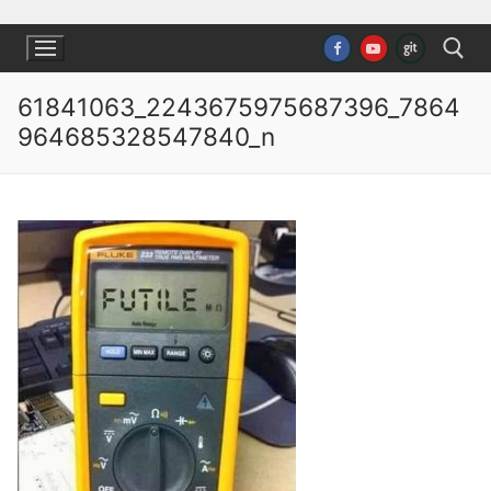
Ugrás
a
tartalomra
61841063_2243675975687396_7864
964685328547840_n
Keresése: