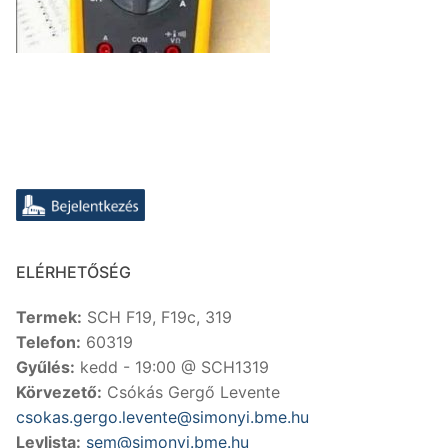
ELÉRHETŐSÉG
Termek:
SCH F19, F19c, 319
Telefon:
60319
Gyűlés:
kedd - 19:00 @ SCH1319
Körvezető:
Csókás Gergő Levente
csokas.gergo.levente@simonyi.bme.hu
Levlista:
sem@simonyi.bme.hu