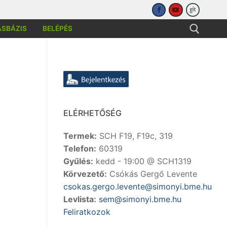
ÁSBÁZIS
BELÉPÉS
sése:
ELÉRHETŐSÉG
Termek:
SCH F19, F19c, 319
Telefon:
60319
Gyűlés:
kedd - 19:00 @ SCH1319
Körvezető:
Csókás Gergő Levente
csokas.gergo.levente@simonyi.bme.hu
Levlista:
sem@simonyi.bme.hu
Feliratkozok