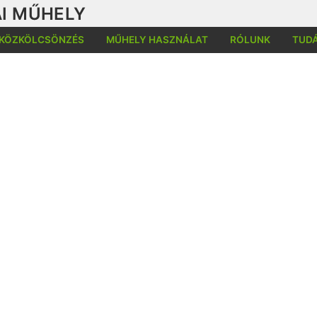
I MŰHELY
KÖZKÖLCSÖNZÉS
MŰHELY HASZNÁLAT
RÓLUNK
TUD
Kere