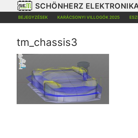
Ugrás
SCHÖNHERZ ELEKTRONIKA
a
BEJEGYZÉSEK
KARÁCSONYI VILLOGÓK 2025
ESZ
tartalomra
tm_chassis3