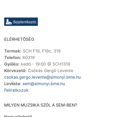
ELÉRHETŐSÉG
Termek:
SCH F19, F19c, 319
Telefon:
60319
Gyűlés:
kedd - 19:00 @ SCH1319
Körvezető:
Csókás Gergő Levente
csokas.gergo.levente@simonyi.bme.hu
Levlista:
sem@simonyi.bme.hu
Feliratkozok
MILYEN MUZSIKA SZÓL A SEM-BEN?
Nem elérhető