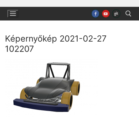
Ugrás
a
tartalomra
Képernyőkép 2021-02-27
Keresése:
102207