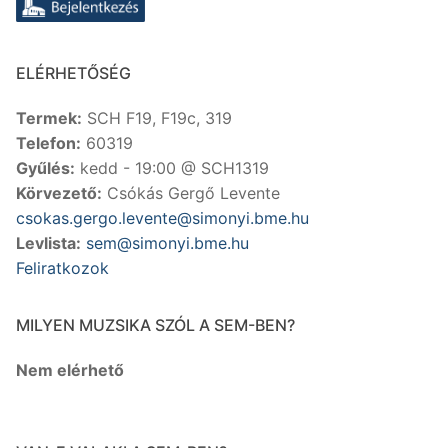
ELÉRHETŐSÉG
Termek:
SCH F19, F19c, 319
Telefon:
60319
Gyűlés:
kedd - 19:00 @ SCH1319
Körvezető:
Csókás Gergő Levente
csokas.gergo.levente@simonyi.bme.hu
Levlista:
sem@simonyi.bme.hu
Feliratkozok
MILYEN MUZSIKA SZÓL A SEM-BEN?
Nem elérhető