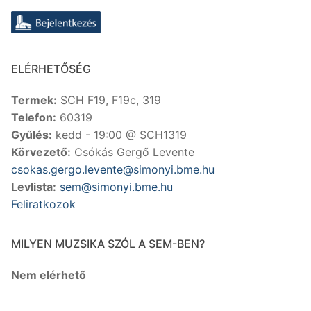
ELÉRHETŐSÉG
Termek:
SCH F19, F19c, 319
Telefon:
60319
Gyűlés:
kedd - 19:00 @ SCH1319
Körvezető:
Csókás Gergő Levente
csokas.gergo.levente@simonyi.bme.hu
Levlista:
sem@simonyi.bme.hu
Feliratkozok
MILYEN MUZSIKA SZÓL A SEM-BEN?
Nem elérhető