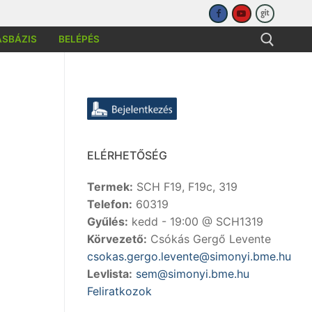
ÁSBÁZIS
BELÉPÉS
sése:
ELÉRHETŐSÉG
Termek:
SCH F19, F19c, 319
Telefon:
60319
Gyűlés:
kedd - 19:00 @ SCH1319
Körvezető:
Csókás Gergő Levente
csokas.gergo.levente@simonyi.bme.hu
Levlista:
sem@simonyi.bme.hu
Feliratkozok