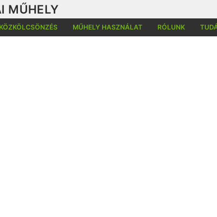
I MŰHELY
KÖZKÖLCSÖNZÉS
MŰHELY HASZNÁLAT
RÓLUNK
TUD
Kere