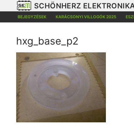
Ugrás
SCHÖNHERZ ELEKTRONIKA
a
BEJEGYZÉSEK
KARÁCSONYI VILLOGÓK 2025
ESZ
tartalomra
hxg_base_p2