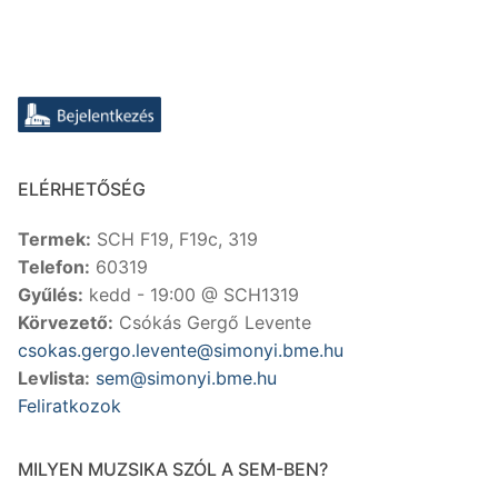
ELÉRHETŐSÉG
Termek:
SCH F19, F19c, 319
Telefon:
60319
Gyűlés:
kedd - 19:00 @ SCH1319
Körvezető:
Csókás Gergő Levente
csokas.gergo.levente@simonyi.bme.hu
Levlista:
sem@simonyi.bme.hu
Feliratkozok
MILYEN MUZSIKA SZÓL A SEM-BEN?