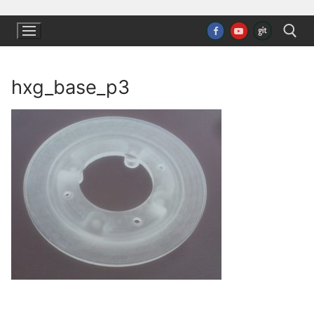
Ugrás
a
tartalomra
hxg_base_p3
Keresése: