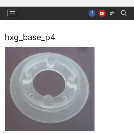
Ugrás
a
tartalomra
hxg_base_p4
Keresése: