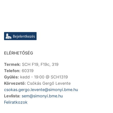
ELÉRHETŐSÉG
Termek:
SCH F19, F19c, 319
Telefon:
60319
Gyűlés:
kedd - 19:00 @ SCH1319
Körvezető:
Csókás Gergő Levente
csokas.gergo.levente@simonyi.bme.hu
Levlista:
sem@simonyi.bme.hu
Feliratkozok