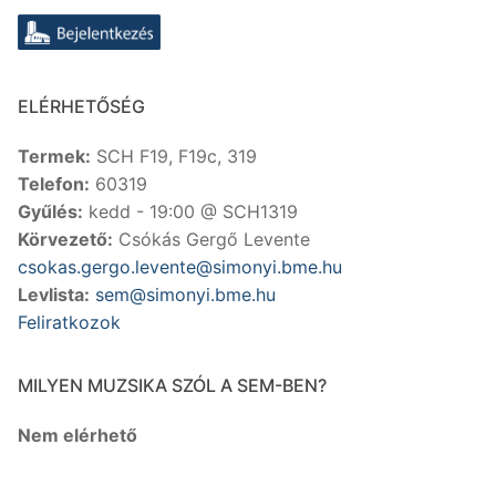
ELÉRHETŐSÉG
Termek:
SCH F19, F19c, 319
Telefon:
60319
Gyűlés:
kedd - 19:00 @ SCH1319
Körvezető:
Csókás Gergő Levente
csokas.gergo.levente@simonyi.bme.hu
Levlista:
sem@simonyi.bme.hu
Feliratkozok
MILYEN MUZSIKA SZÓL A SEM-BEN?
Nem elérhető