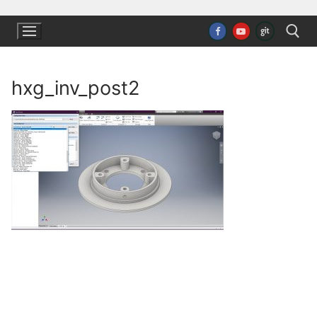
Ugrás
a
tartalomra
hxg_inv_post2
Keresése: