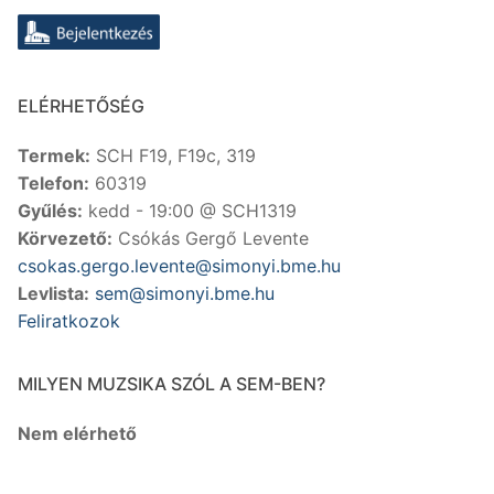
ELÉRHETŐSÉG
Termek:
SCH F19, F19c, 319
Telefon:
60319
Gyűlés:
kedd - 19:00 @ SCH1319
Körvezető:
Csókás Gergő Levente
csokas.gergo.levente@simonyi.bme.hu
Levlista:
sem@simonyi.bme.hu
Feliratkozok
MILYEN MUZSIKA SZÓL A SEM-BEN?
Nem elérhető