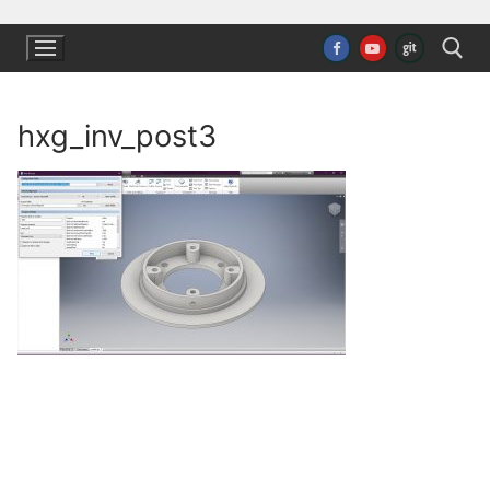
Ugrás
a
tartalomra
hxg_inv_post3
Keresése: