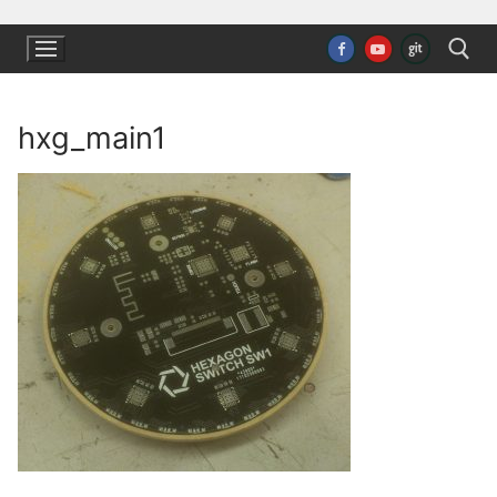
Ugrás
a
tartalomra
hxg_main1
Keresése: