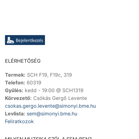
ELÉRHETŐSÉG
Termek:
SCH F19, F19c, 319
Telefon:
60319
Gyűlés:
kedd - 19:00 @ SCH1319
Körvezető:
Csókás Gergő Levente
csokas.gergo.levente@simonyi.bme.hu
Levlista:
sem@simonyi.bme.hu
Feliratkozok
MILYEN MUZSIKA SZÓL A SEM-BEN?