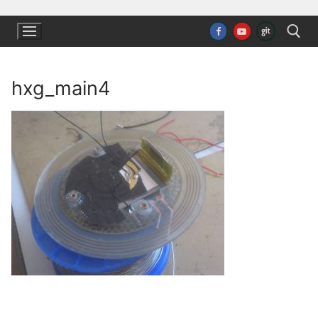
Ugrás
a
tartalomra
hxg_main4
Keresése: