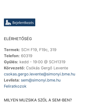
ELÉRHETŐSÉG
Termek:
SCH F19, F19c, 319
Telefon:
60319
Gyűlés:
kedd - 19:00 @ SCH1319
Körvezető:
Csókás Gergő Levente
csokas.gergo.levente@simonyi.bme.hu
Levlista:
sem@simonyi.bme.hu
Feliratkozok
MILYEN MUZSIKA SZÓL A SEM-BEN?