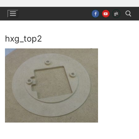
Ugrás
a
tartalomra
hxg_top2
Keresése: