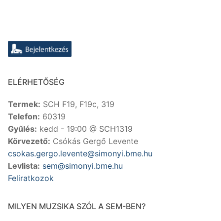
ELÉRHETŐSÉG
Termek:
SCH F19, F19c, 319
Telefon:
60319
Gyűlés:
kedd - 19:00 @ SCH1319
Körvezető:
Csókás Gergő Levente
csokas.gergo.levente@simonyi.bme.hu
Levlista:
sem@simonyi.bme.hu
Feliratkozok
MILYEN MUZSIKA SZÓL A SEM-BEN?