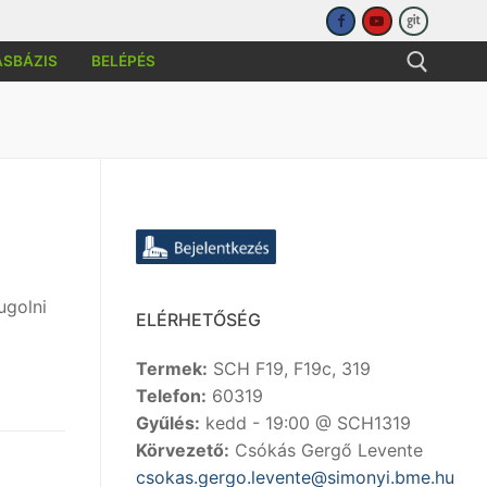
ÁSBÁZIS
BELÉPÉS
sése:
ugolni
ELÉRHETŐSÉG
Termek:
SCH F19, F19c, 319
Telefon:
60319
Gyűlés:
kedd - 19:00 @ SCH1319
Körvezető:
Csókás Gergő Levente
csokas.gergo.levente@simonyi.bme.hu