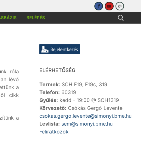
ÁSBÁZIS
BELÉPÉS
sése:
ELÉRHETŐSÉG
nk róla
ban lévő
Termek:
SCH F19, F19c, 319
ettünk a
Telefon:
60319
ől cikk
Gyűlés:
kedd - 19:00 @ SCH1319
Körvezető:
Csókás Gergő Levente
csokas.gergo.levente@simonyi.bme.hu
zítünk a
Levlista:
sem@simonyi.bme.hu
Feliratkozok