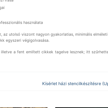
i írása
gai
esszionális használata
, az utolsó viszont nagyon gyakorlatias, minimális elméleti
ikk egyszeri végigolvasása.
etve a fent említett cikkek tagelve lesznek; itt szűrhette
Next
Kísérlet házi stencilkészítésre (
post: