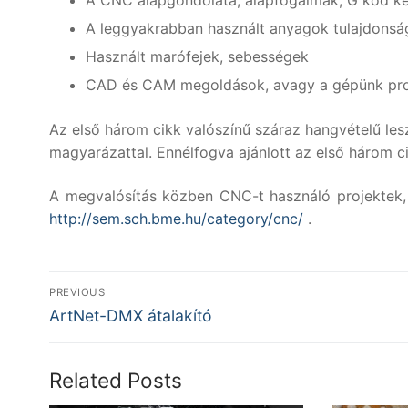
A CNC alapgondolata, alapfogalmak, G kód kéz
A leggyakrabban használt anyagok tulajdonsá
Használt marófejek, sebességek
CAD és CAM megoldások, avagy a gépünk prof
Az első három cikk valószínű száraz hangvételű lesz
magyarázattal. Ennélfogva ajánlott az első három c
A megvalósítás közben CNC-t használó projektek, ill
http://sem.sch.bme.hu/category/cnc/
.
Bejegyzés
PREVIOUS
Previous
navigáció
ArtNet-DMX átalakító
post:
Related Posts