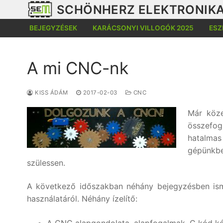
Ugrás
SCHÖNHERZ ELEKTRONIKA
a
BEJEGYZÉSEK
KARÁCSONYI VILLOGÓK 2025
ESZ
tartalomra
A mi CNC-nk
KISS ÁDÁM
2017-02-03
CNC
Már köz
összefog
hatalmas 
gépünkbe
szülessen.
A következő időszakban néhány bejegyzésben ismer
használatáról. Néhány ízelítő: