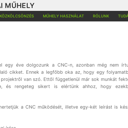
I MŰHELY
KÖZKÖLCSÖNZÉS
MŰHELY HASZNÁLAT
RÓLUNK
TUD
Kere
el egy éve dolgozunk a CNC-n, azonban még nem írtu
laló cikket. Ennek a legfőbb oka az, hogy egy folyamat
projektről van szó. Ettől függetlenül már sok munkát fekt
, és rengeteg sikert is elértünk ahhoz, hogy ezekb
tetjük a CNC működését, illetve egy-két leírást is kés