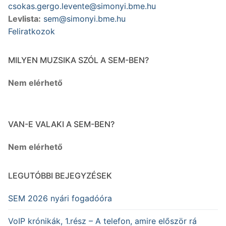
csokas.gergo.levente@simonyi.bme.hu
Levlista:
sem@simonyi.bme.hu
Feliratkozok
MILYEN MUZSIKA SZÓL A SEM-BEN?
Nem elérhető
VAN-E VALAKI A SEM-BEN?
Nem elérhető
LEGUTÓBBI BEJEGYZÉSEK
SEM 2026 nyári fogadóóra
VoIP krónikák, 1.rész – A telefon, amire először rá