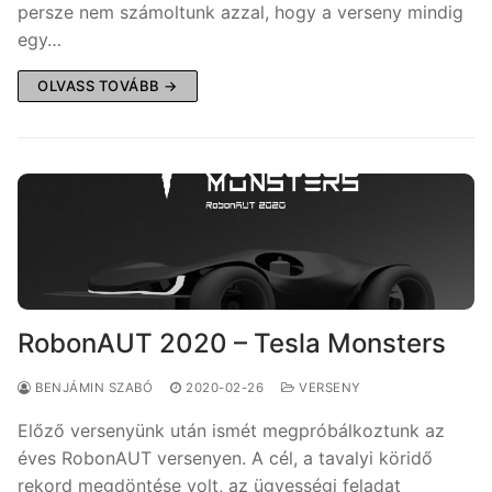
persze nem számoltunk azzal, hogy a verseny mindig
egy…
OLVASS TOVÁBB →
RobonAUT 2020 – Tesla Monsters
BENJÁMIN SZABÓ
2020-02-26
VERSENY
Előző versenyünk után ismét megpróbálkoztunk az
éves RobonAUT versenyen. A cél, a tavalyi köridő
rekord megdöntése volt, az ügyességi feladat