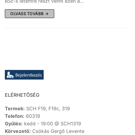
BSc-s létemre részt venni ezen a…
OLVASS TOVÁBB →
ELÉRHETŐSÉG
Termek:
SCH F19, F19c, 319
Telefon:
60319
Gyűlés:
kedd - 19:00 @ SCH1319
Körvezető:
Csókás Gergő Levente