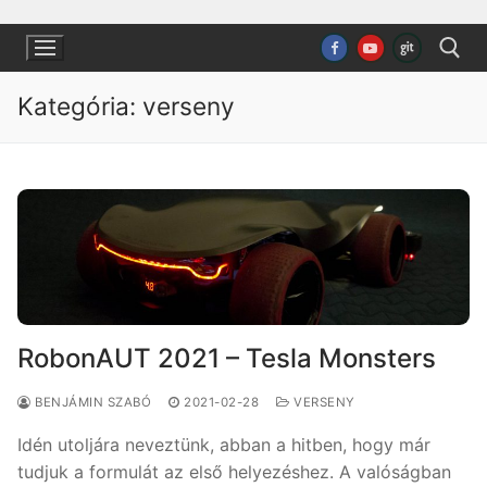
Ugrás
a
tartalomra
Kategória:
verseny
Keresése:
RobonAUT 2021 – Tesla Monsters
BENJÁMIN SZABÓ
2021-02-28
VERSENY
Idén utoljára neveztünk, abban a hitben, hogy már
tudjuk a formulát az első helyezéshez. A valóságban