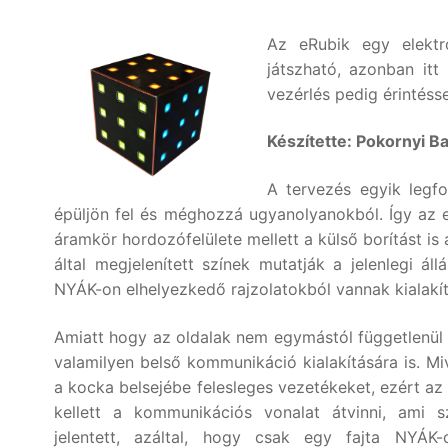
Az eRubik egy elektr
játszható, azonban it
vezérlés pedig érintéss
Készítette: Pokornyi B
A tervezés egyik legf
épüljön fel és méghozzá ugyanolyanokból. Így az 
áramkör hordozófelülete mellett a külső borítást i
által megjelenített színek mutatják a jelenlegi á
NYÁK-on elhelyezkedő rajzolatokból vannak kialakí
Amiatt hogy az oldalak nem egymástól függetlenül
valamilyen belső kommunikáció kialakítására is. M
a kocka belsejébe felesleges vezetékeket, ezért az 
kellett a kommunikációs vonalat átvinni, ami s
jelentett, azáltal, hogy csak egy fajta NYÁK