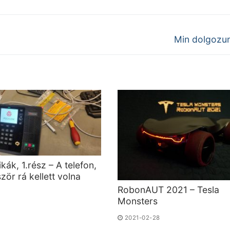
Next
Min dolgozu
post:
kák, 1.rész – A telefon,
zör rá kellett volna
RobonAUT 2021 – Tesla
Monsters
3
2021-02-28