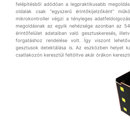
felépítésből adódóan a legpraktikusabb megoldás
oldalak csak “egyszerű érintőkijelzőként” mű
mikrokontroller végzi a tényleges adatfeldolgozá
megoldásnak az egyik nehézsége azonban az 54
érintőfelület adataiban való gesztuskeresés, ill
forgatáshoz rendelése volt. Így viszont lehető
gesztusok detektálása is. Az eszközben helyet k
csatlakozón keresztül feltöltve akár órákon keresz