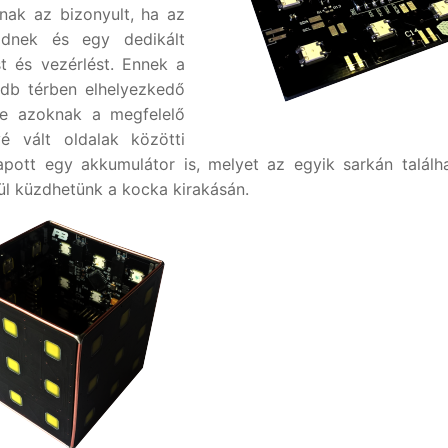
nak az bizonyult, ha az
ködnek és egy dedikált
st és vezérlést. Ennek a
db térben elhelyezkedő
etve azoknak a megfelelő
vé vált oldalak közötti
apott egy akkumulátor is, melyet az egyik sarkán talál
tül küzdhetünk a kocka kirakásán.