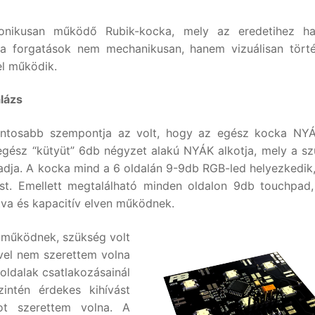
onikusan működő Rubik-kocka, mely az eredetihez ha
t a forgatások nem mechanikusan, hanem vizuálisan tört
el működik.
alázs
ontosabb szempontja az volt, hogy az egész kocka NYÁ
egész “kütyüt” 6db négyzet alakú NYÁK alkotja, mely a s
s adja. A kocka mind a 6 oldalán 9-9db RGB-led helyezkedik
llást. Emellett megtalálható minden oldalon 9db touchpad
tva és kapacitív elven működnek.
 működnek, szükség volt
ivel nem szerettem volna
oldalak csatlakozásainál
zintén érdekes kihívást
-ot szerettem volna. A