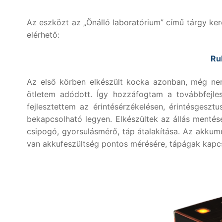
Az eszközt az „Önálló laboratórium” című tárgy kere
elérhető:
Ru
Az első körben elkészült kocka azonban, még nem 
ötletem adódott. Így hozzáfogtam a továbbfejles
fejlesztettem az érintésérzékelésen, érintésgesz
bekapcsolható legyen. Elkészültek az állás mentés
csipogó, gyorsulásmérő, táp átalakítása. Az akkum
van akkufeszültség pontos mérésére, tápágak kapcsol