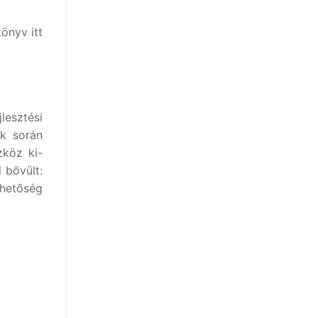
önyv itt
lesztési
ek során
zköz ki-
 bővült:
ehetőség