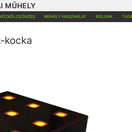
I MŰHELY
KÖZKÖLCSÖNZÉS
MŰHELY HASZNÁLAT
RÓLUNK
TUD
k-kocka
Kere