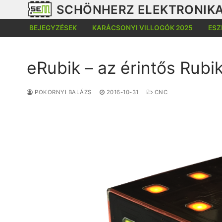
Ugrás
SCHÖNHERZ ELEKTRONIKA
a
BEJEGYZÉSEK
KARÁCSONYI VILLOGÓK 2025
ESZ
tartalomra
eRubik – az érintős Rubi
POKORNYI BALÁZS
2016-10-31
CNC