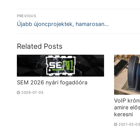
Bejegyzés
PREVIOUS
Previous
navigáció
Újabb újoncprojektek, hamarosan…
post:
Related Posts
SEM 2026 nyári fogadóóra
2026-07-05
VoIP króni
amire elős
keresni
2021-03-0