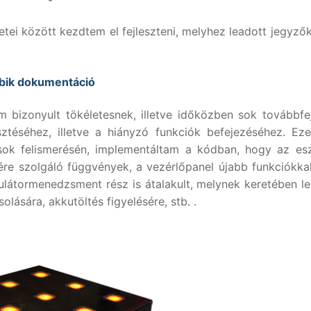
tei között kezdtem el fejleszteni, melyhez leadott jegyzők
bik dokumentáció
bizonyult tökéletesnek, illetve időközben sok továbbfej
ztéséhez, illetve a hiányzó funkciók befejezéséhez. Ez
tusok felismerésén, implementáltam a kódban, hogy az es
ére szolgáló függvények, a vezérlőpanel újabb funkciókkal
ulátormenedzsment rész is átalakult, melynek keretében l
ására, akkutöltés figyelésére, stb. .