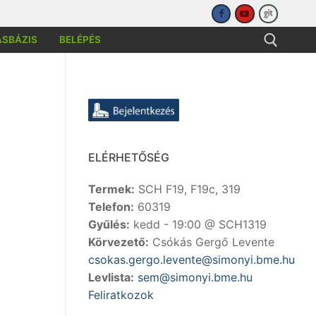
ÁSBÁZIS
BELÉPÉS
sése:
ELÉRHETŐSÉG
Termek:
SCH F19, F19c, 319
Telefon:
60319
Gyűlés:
kedd - 19:00 @ SCH1319
Körvezető:
Csókás Gergő Levente
csokas.gergo.levente@simonyi.bme.hu
Levlista:
sem@simonyi.bme.hu
Feliratkozok