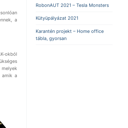
RobonAUT 2021 – Tesla Monsters
sonlóan
Kütyüpályázat 2021
énnek, a
Karantén projekt – Home office
tábla, gyorsan
K-okból
zükséges
, melyek
, amik a