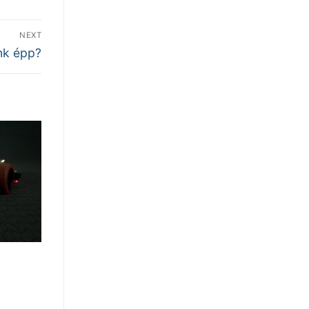
NEXT
nk épp?