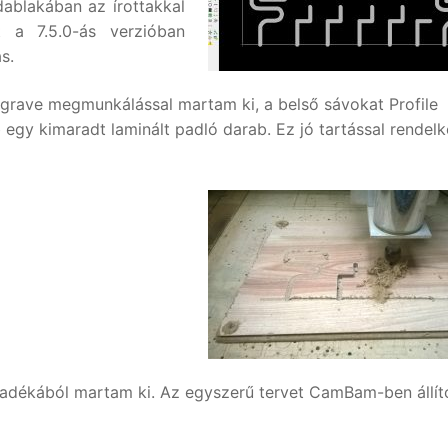
ablakában az írottakkal
 a 7.5.0-ás verzióban
s.
rave megmunkálással martam ki, a belső sávokat Profile
gy kimaradt laminált padló darab. Ez jó tartással rendelk
ulladékából martam ki. Az egyszerű tervet CamBam-ben állí