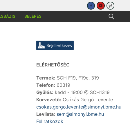
ÁSBÁZIS
BELÉPÉS
sése:
ELÉRHETŐSÉG
Termek:
SCH F19, F19c, 319
Telefon:
60319
Gyűlés:
kedd - 19:00 @ SCH1319
Körvezető:
Csókás Gergő Levente
csokas.gergo.levente@simonyi.bme.hu
Levlista:
sem@simonyi.bme.hu
Feliratkozok