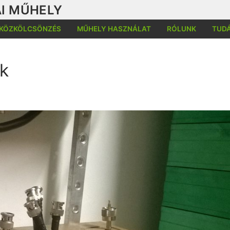
I MŰHELY
KÖZKÖLCSÖNZÉS
MŰHELY HASZNÁLAT
RÓLUNK
TUD
k
Kere