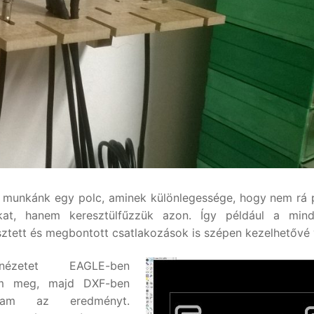
 munkánk egy polc, aminek különlegessége, hogy nem rá 
kat, hanem keresztülfűzzük azon. Így például a min
sztett és megbontott csatlakozások is szépen kezelhetővé 
ézetet EAGLE-ben
em meg, majd DXF-ben
áltam az eredményt.