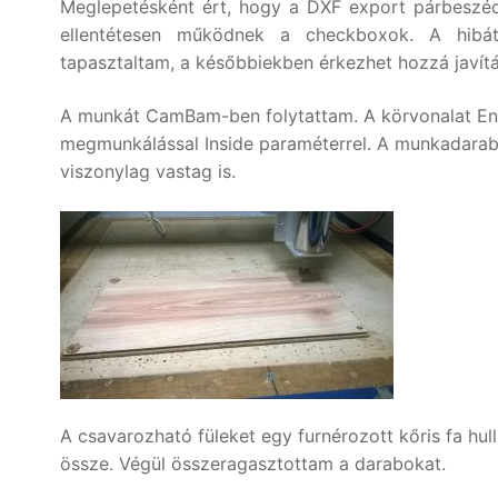
Meglepetésként ért, hogy a DXF export párbeszéd
ellentétesen működnek a checkboxok. A hibát
tapasztaltam, a későbbiekben érkezhet hozzá javítá
A munkát CamBam-ben folytattam. A körvonalat Eng
megmunkálással Inside paraméterrel. A munkadarab e
viszonylag vastag is.
A csavarozható füleket egy furnérozott kőris fa h
össze. Végül összeragasztottam a darabokat.