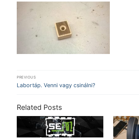
Bejegyzés
PREVIOUS
Previous
navigáció
Labortáp. Venni vagy csinálni?
post:
Related Posts