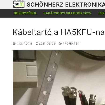
Ugrás
SCHÖNHERZ ELEKTRONIKA
a
BEJEGYZÉSEK
KARÁCSONYI VILLOGÓK 2025
ESZ
tartalomra
Kábeltartó a HA5KFU-na
KISS ÁDÁM
2017-03-23
PROJEKTEK