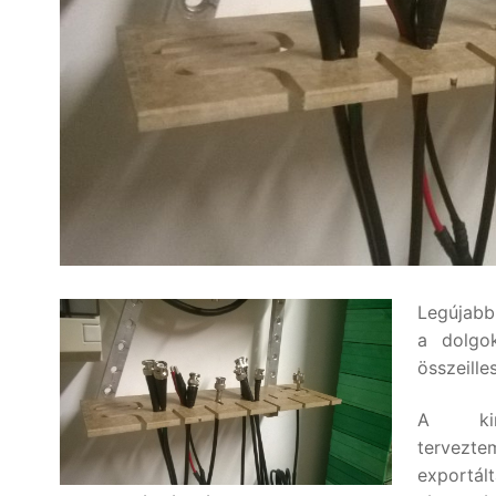
Legújabb
a dolgo
összeille
A kin
tervezt
export