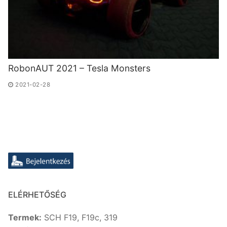
RobonAUT 2021 – Tesla Monsters
2021-02-28
ELÉRHETŐSÉG
Termek:
SCH F19, F19c, 319