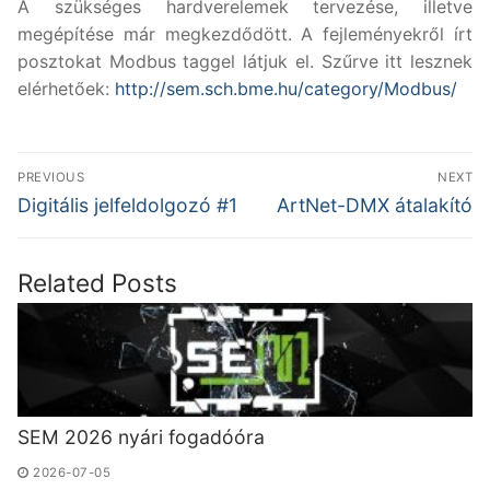
A szükséges hardverelemek tervezése, illetve
megépítése már megkezdődött. A fejleményekről írt
posztokat Modbus taggel látjuk el. Szűrve itt lesznek
elérhetőek:
http://sem.sch.bme.hu/category/Modbus/
Bejegyzés
PREVIOUS
NEXT
navigáció
Previous
Next
Digitális jelfeldolgozó #1
ArtNet-DMX átalakító
post:
post:
Related Posts
SEM 2026 nyári fogadóóra
2026-07-05