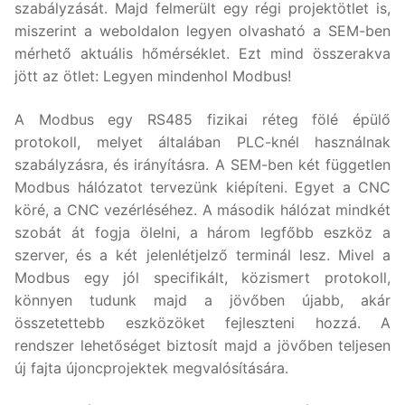
szabályzását. Majd felmerült egy régi projektötlet is,
miszerint a weboldalon legyen olvasható a SEM-ben
mérhető aktuális hőmérséklet. Ezt mind összerakva
jött az ötlet: Legyen mindenhol Modbus!
A Modbus egy RS485 fizikai réteg fölé épülő
protokoll, melyet általában PLC-knél használnak
szabályzásra, és irányításra. A SEM-ben két független
Modbus hálózatot tervezünk kiépíteni. Egyet a CNC
köré, a CNC vezérléséhez. A második hálózat mindkét
szobát át fogja ölelni, a három legfőbb eszköz a
szerver, és a két jelenlétjelző terminál lesz. Mivel a
Modbus egy jól specifikált, közismert protokoll,
könnyen tudunk majd a jövőben újabb, akár
összetettebb eszközöket fejleszteni hozzá. A
rendszer lehetőséget biztosít majd a jövőben teljesen
új fajta újoncprojektek megvalósítására.