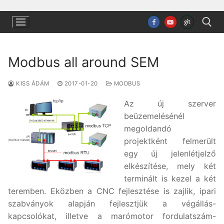
Ugrás
a
tartalomra
Modbus all around SEM
Keresése:
KISS ÁDÁM
2017-01-20
MODBUS
Az új szerver
beüzemelésénél
megoldandó
projektként felmerült
egy új jelenlétjelző
elkészítése, mely két
terminált is kezel a két
teremben. Eközben a CNC fejlesztése is zajlik, ipari
szabványok alapján fejlesztjük a végállás-
kapcsolókat, illetve a marómotor fordulatszám-