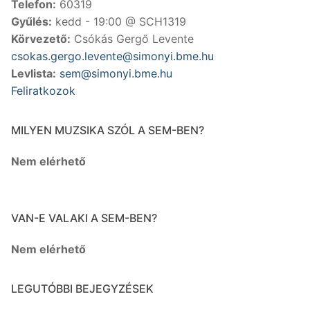
Telefon:
60319
Gyűlés:
kedd - 19:00 @ SCH1319
Körvezető:
Csókás Gergő Levente
csokas.gergo.levente@simonyi.bme.hu
Levlista:
sem@simonyi.bme.hu
Feliratkozok
MILYEN MUZSIKA SZÓL A SEM-BEN?
Nem elérhető
VAN-E VALAKI A SEM-BEN?
Nem elérhető
LEGUTÓBBI BEJEGYZÉSEK