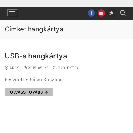
Ugrás
a
tartalomra
Címke:
hangkártya
Keresése:
USB-s hangkártya
ARPY
2015-05-29
PROJEKTEK
Készítette: Sásdi Krisztián
OLVASS TOVÁBB →