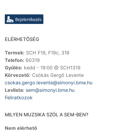
ELÉRHETŐSÉG
Termek:
SCH F19, F19c, 319
Telefon:
60319
Gyűlés:
kedd - 19:00 @ SCH1319
Körvezető:
Csókás Gergő Levente
csokas.gergo.levente@simonyi.bme.hu
Levlista:
sem@simonyi.bme.hu
Feliratkozok
MILYEN MUZSIKA SZÓL A SEM-BEN?
Nem elérhető