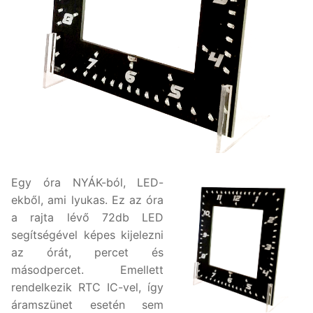
Egy óra NYÁK-ból, LED-
ekből, ami lyukas. Ez az óra
a rajta lévő 72db LED
segítségével képes kijelezni
az órát, percet és
másodpercet. Emellett
rendelkezik RTC IC-vel, így
áramszünet esetén sem