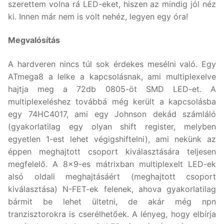
szerettem volna rá LED-eket, hiszen az mindig jól néz
ki. Innen már nem is volt nehéz, legyen egy óra!
Megvalósítás
A hardveren nincs túl sok érdekes mesélni való. Egy
ATmega8 a lelke a kapcsolásnak, ami multiplexelve
hajtja meg a 72db 0805-öt SMD LED-et. A
multiplexeléshez továbbá még került a kapcsolásba
egy 74HC4017, ami egy Johnson dekád számláló
(gyakorlatilag egy olyan shift register, melyben
egyetlen 1-est lehet végigshiftelni), ami nekünk az
éppen meghajtott csoport kiválasztására teljesen
megfelelő. A 8×9-es mátrixban multiplexelt LED-ek
alsó oldali meghajtásáért (meghajtott csoport
kiválasztása) N-FET-ek felenek, ahova gyakorlatilag
bármit be lehet ültetni, de akár még npn
tranzisztorokra is cserélhetőek. A lényeg, hogy elbírja