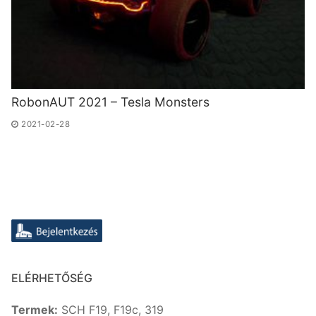
RobonAUT 2021 – Tesla Monsters
2021-02-28
ELÉRHETŐSÉG
Termek:
SCH F19, F19c, 319