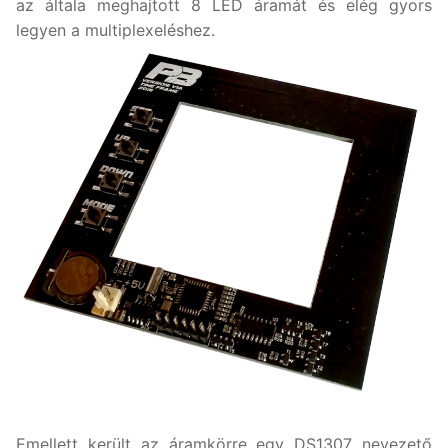
az általa meghajtott 8 LED áramát és elég gyors
legyen a multiplexeléshez.
Emellett került az áramkörre egy DS1307 nevezető