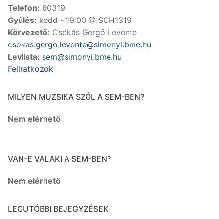
Telefon:
60319
Gyűlés:
kedd - 19:00 @ SCH1319
Körvezető:
Csókás Gergő Levente
csokas.gergo.levente@simonyi.bme.hu
Levlista:
sem@simonyi.bme.hu
Feliratkozok
MILYEN MUZSIKA SZÓL A SEM-BEN?
Nem elérhető
VAN-E VALAKI A SEM-BEN?
Nem elérhető
LEGUTÓBBI BEJEGYZÉSEK