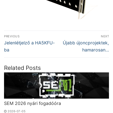
Bejegyzés
PREVIOUS
NEXT
navigáció
Previous
Next
Jelenlétjelző a HA5KFU-
Újabb újoncprojektek,
post:
post:
ba
hamarosan…
Related Posts
SEM 2026 nyári fogadóóra
2026-07-05