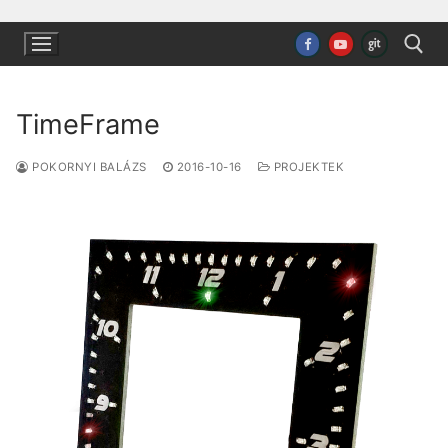
Ugrás
a
tartalomra
TimeFrame
Keresése:
POKORNYI BALÁZS
2016-10-16
PROJEKTEK