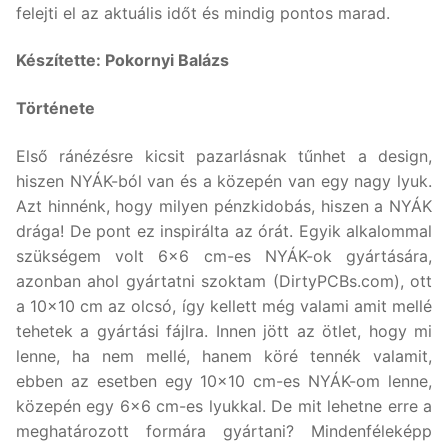
felejti el az aktuális időt és mindig pontos marad.
Készítette: Pokornyi Balázs
Története
Első ránézésre kicsit pazarlásnak tűnhet a design,
hiszen NYÁK-ból van és a közepén van egy nagy lyuk.
Azt hinnénk, hogy milyen pénzkidobás, hiszen a NYÁK
drága! De pont ez inspirálta az órát. Egyik alkalommal
szükségem volt 6×6 cm-es NYÁK-ok gyártására,
azonban ahol gyártatni szoktam (DirtyPCBs.com), ott
a 10×10 cm az olcsó, így kellett még valami amit mellé
tehetek a gyártási fájlra. Innen jött az ötlet, hogy mi
lenne, ha nem mellé, hanem köré tennék valamit,
ebben az esetben egy 10×10 cm-es NYÁK-om lenne,
közepén egy 6×6 cm-es lyukkal. De mit lehetne erre a
meghatározott formára gyártani? Mindenféleképp