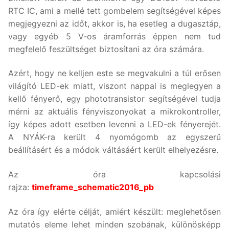
RTC IC, ami a mellé tett gombelem segítségével képes
megjegyezni az időt, akkor is, ha esetleg a dugasztáp,
vagy egyéb 5 V-os áramforrás éppen nem tud
megfelelő feszültséget biztosítani az óra számára.
Azért, hogy ne kelljen este se megvakulni a túl erősen
világító LED-ek miatt, viszont nappal is meglegyen a
kellő fényerő, egy phototransistor segítségével tudja
mérni az aktuális fényviszonyokat a mikrokontroller,
így képes adott esetben levenni a LED-ek fényerejét.
A NYÁK-ra került 4 nyomógomb az egyszerű
beállításért és a módok váltásáért került elhelyezésre.
Az óra kapcsolási
rajza:
timeframe_schematic2016_pb
Az óra így elérte célját, amiért készült: meglehetősen
mutatós eleme lehet minden szobának, különösképp