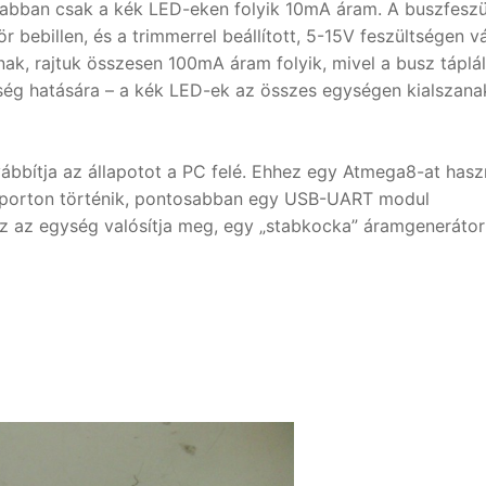
abban csak a kék LED-eken folyik 10mA áram. A buszfeszü
ebillen, és a trimmerrel beállított, 5-15V feszültségen v
ak, rajtuk összesen 100mA áram folyik, mivel a busz táplá
ség hatására – a kék LED-ek az összes egységen kialszanak
ábbítja az állapotot a PC felé. Ehhez egy Atmega8-at hasz
s porton történik, pontosabban egy USB-UART modul
s ez az egység valósítja meg, egy „stabkocka” áramgeneráto