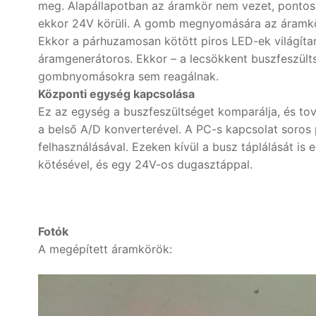
meg. Alapállapotban az áramkör nem vezet, pontos
ekkor 24V körüli. A gomb megnyomására az áramkör b
Ekkor a párhuzamosan kötött piros LED-ek világítan
áramgenerátoros. Ekkor – a lecsökkent buszfeszült
gombnyomásokra sem reagálnak.
Központi egység kapcsolása
Ez az egység a buszfeszültséget komparálja, és tov
a belső A/D konverterével. A PC-s kapcsolat soro
felhasználásával. Ezeken kívül a busz táplálását i
kötésével, és egy 24V-os dugasztáppal.
Fotók
A megépített áramkörök: