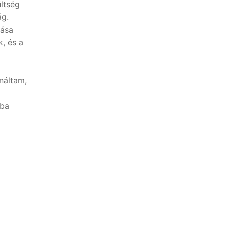
ltség
ág.
lása
, és a
náltam,
rba