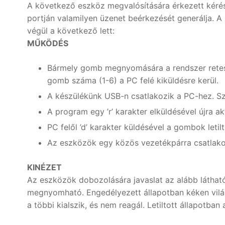
A következő eszköz megvalósítására érkezett ké
portján valamilyen üzenet beérkezését generálja. A
végül a következő lett:
MŰKÖDÉS
Bármely gomb megnyomására a rendszer retes
gomb száma (1-6) a PC felé kiküldésre kerül.
A készülékünk USB-n csatlakozik a PC-hez. Sz
A program egy ’r’ karakter elküldésével újra ak
PC felől ’d’ karakter küldésével a gombok letil
Az eszközök egy közös vezetékpárra csatlako
KINÉZET
Az eszközök dobozolására javaslat az alább látható 
megnyomható. Engedélyezett állapotban kéken vilá
a többi kialszik, és nem reagál. Letiltott állapotba