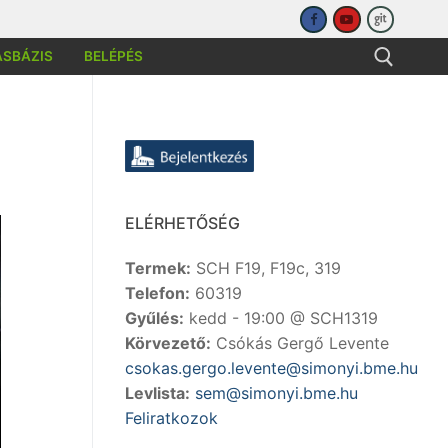
ÁSBÁZIS
BELÉPÉS
sése:
ELÉRHETŐSÉG
Termek:
SCH F19, F19c, 319
Telefon:
60319
Gyűlés:
kedd - 19:00 @ SCH1319
Körvezető:
Csókás Gergő Levente
csokas.gergo.levente@simonyi.bme.hu
Levlista:
sem@simonyi.bme.hu
Feliratkozok