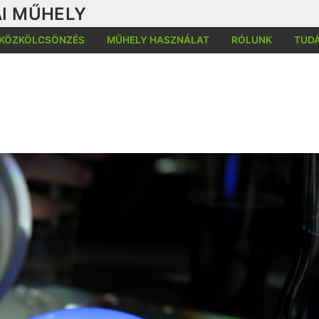
I MŰHELY
KÖZKÖLCSÖNZÉS
MŰHELY HASZNÁLAT
RÓLUNK
TUD
Kere