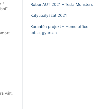
yik
RobonAUT 2021 – Tesla Monsters
óból”
Kütyüpályázat 2021
Karantén projekt – Home office
tábla, gyorsan
omott
a vált,