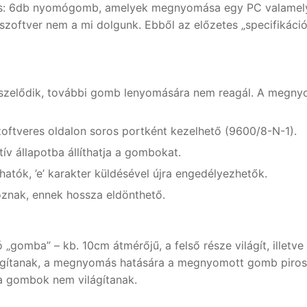
rés: 6db nyomógomb, amelyek megnyomása egy PC valamel
 szoftver nem a mi dolgunk. Ebből az előzetes „specifikáci
zelődik, további gomb lenyomására nem reagál. A megny
oftveres oldalon soros portként kezelhető (9600/8-N-1).
tív állapotba állíthatja a gombokat.
thatók, ’e’ karakter küldésével újra engedélyezhetők.
znak, ennek hossza eldönthető.
„gomba” – kb. 10cm átmérőjű, a felső része világít, illetve
gítanak, a megnyomás hatására a megnyomott gomb pirosr
n a gombok nem világítanak.