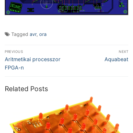
Tagged
avr
,
ora
Bejegyzés
PREVIOUS
NEXT
navigáció
Previous
Next
Aritmetikai processzor
Aquabeat
post:
post:
FPGA-n
Related Posts