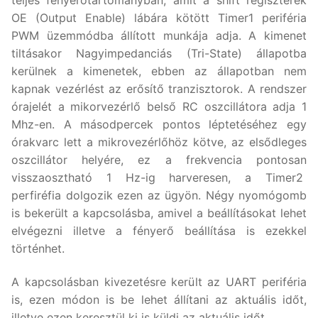
OE (Output Enable) lábára kötött Timer1 periféria
PWM üzemmódba állított munkája adja. A kimenet
tiltásakor Nagyimpedanciás (Tri-State) állapotba
kerülnek a kimenetek, ebben az állapotban nem
kapnak vezérlést az erősítő tranzisztorok. A rendszer
órajelét a mikorvezérlő belső RC oszcillátora adja 1
Mhz-en. A másodpercek pontos léptetéséhez egy
órakvarc lett a mikrovezérlőhöz kötve, az elsődleges
oszcillátor helyére, ez a frekvencia pontosan
visszaosztható 1 Hz-ig harveresen, a Timer2
perfiréfia dolgozik ezen az ügyön. Négy nyomógomb
is bekerült a kapcsolásba, amivel a beállításokat lehet
elvégezni illetve a fényerő beállítása is ezekkel
történhet.
A kapcsolásban kivezetésre került az UART periféria
is, ezen módon is be lehet állítani az aktuális időt,
illetve ezen keresztül ki is küldi az aktuális időt.