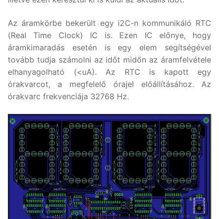
Az áramkörbe bekerült egy i2C-n kommunikáló RTC
(Real Time Clock) IC is. Ezen IC előnye, hogy
áramkimaradás esetén is egy elem segítségével
tovább tudja számolni az időt midőn az áramfelvétele
elhanyagolható (<uA). Az RTC is kapott egy
órakvarcot, a megfelelő órajel előállításához. Az
órakvarc frekvenciája 32768 Hz.