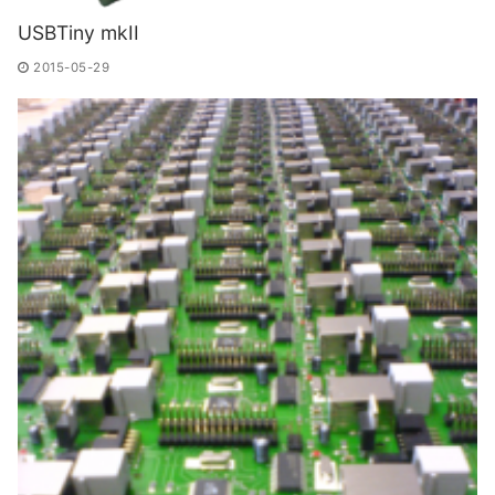
USBTiny mkII
2015-05-29