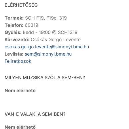
ELÉRHETŐSÉG
Termek:
SCH F19, F19c, 319
Telefon:
60319
Gyűlés:
kedd - 19:00 @ SCH1319
Körvezető:
Csókás Gergő Levente
csokas.gergo.levente@simonyi.bme.hu
Levlista:
sem@simonyi.bme.hu
Feliratkozok
MILYEN MUZSIKA SZÓL A SEM-BEN?
Nem elérhető
VAN-E VALAKI A SEM-BEN?
Nem elérhető