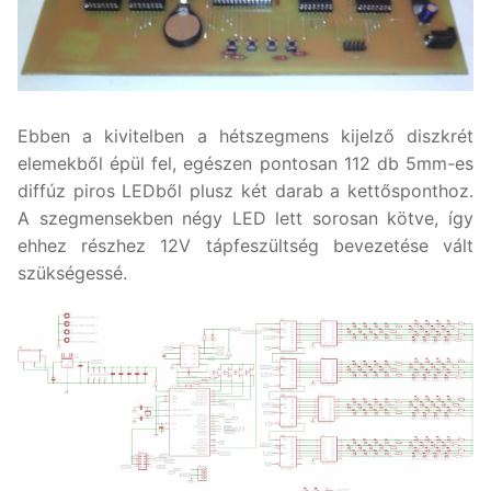
Ebben a kivitelben a hétszegmens kijelző diszkrét
elemekből épül fel, egészen pontosan 112 db 5mm-es
diffúz piros LEDből plusz két darab a kettősponthoz.
A szegmensekben négy LED lett sorosan kötve, így
ehhez részhez 12V tápfeszültség bevezetése vált
szükségessé.