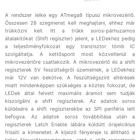
A rendszer lelke egy ATmega8 típusú mikrovezérlő.
Összesen 28 szegmenst kell meghajtani, ehhez már
trükközni kell. Itt a trükk soros-párhuzamos
átalakítókat (Shift regiszter) jelent, a LEDekhez pedig
a teljesítményfokozat egy tranzisztor tömb IC
szolgáltatja. A kettőspont most közvetlenül a
mikrovezérlőre csatlakozik. A mikrovezérlő és a shift
regiszterek 5V feszültségről üzemelnek, a LEDekhez
már 12V van bekötve. A feszültségszint eltérések
miatt mindenképpen szükséges a köztes fokozat, de
LEDek által felvett maximális áramot sem tudják
kiszolgálni a shift regiszterek. Az adatok soros
küldésére a shift regiszterekbe az SPI periféria lett
befogva. Az adatok soros továbbítása után a
regiszterek Latch Enable lábára küldütt órajelciklus
frissíti a kimenetet. A kijelző fényereje is állítható a
teljes fényerőtartományban, amit a shift regiszterek