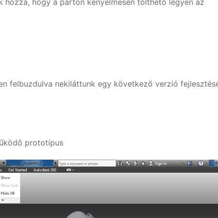
ünk hozzá, hogy a parton kényelmesen tölthető legyen az
en felbuzdulva nekiláttunk egy következő verzió fejlesztés
űködő prototípus