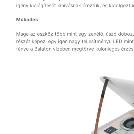
igény kielégítését kihívásnak éreztük, és kidolgoz
Működés
Maga az eszköz több mint egy zenélő, úszó doboz, 
részét képezi egy igen nagy teljesítményű LED min
fénye a Balaton vízében megtörve különleges érzés