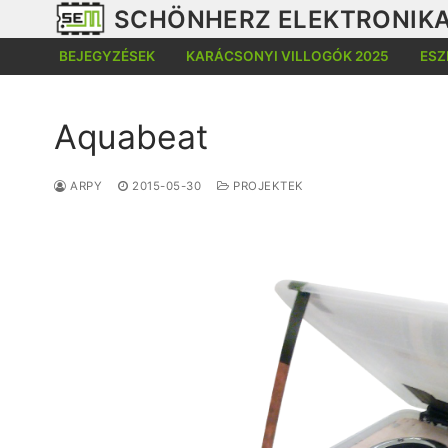
Ugrás
SCHÖNHERZ ELEKTRONIKA
a
BEJEGYZÉSEK
KARÁCSONYI VILLOGÓK 2025
ESZ
tartalomra
Aquabeat
ARPY
2015-05-30
PROJEKTEK