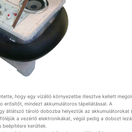
tette, hogy egy vízálló környezetbe illesztve kellett mego
 erősítőt, mindezt akkumulátoros tápellátással. A
gy átlátszó tároló dobozba helyeztük az akkumulátorokat 
 föléjük a vezérlő elektronikákat, végül pedig a dobozt lezá
s beépítésre kerültek.