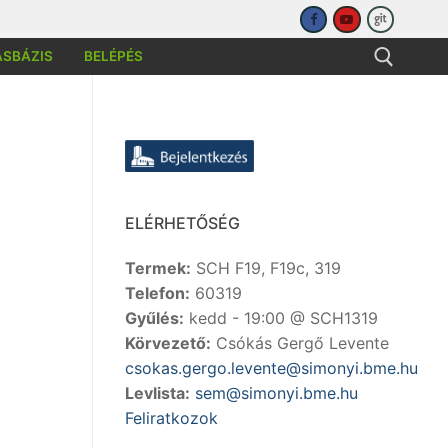
ÁSBÁZIS
BELÉPÉS
sése:
ELÉRHETŐSÉG
Termek:
SCH F19, F19c, 319
Telefon:
60319
Gyűlés:
kedd - 19:00 @ SCH1319
Körvezető:
Csókás Gergő Levente
csokas.gergo.levente@simonyi.bme.hu
Levlista:
sem@simonyi.bme.hu
Feliratkozok