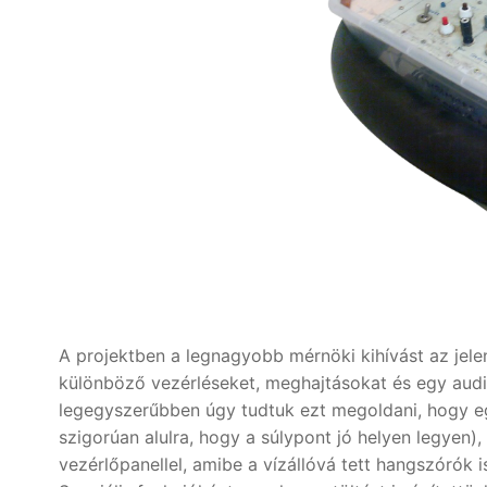
A projektben a legnagyobb mérnöki kihívást az jelen
különböző vezérléseket, meghajtásokat és egy audio
legegyszerűbben úgy tudtuk ezt megoldani, hogy e
szigorúan alulra, hogy a súlypont jó helyen legyen),
vezérlőpanellel, amibe a vízállóvá tett hangszórók i