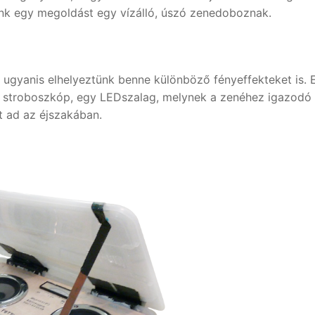
tunk egy megoldást egy vízálló, úszó zenedoboznak.
ugyanis elhelyeztünk benne különböző fényeffekteket is. 
t stroboszkóp, egy LEDszalag, melynek a zenéhez igazodó 
t ad az éjszakában.