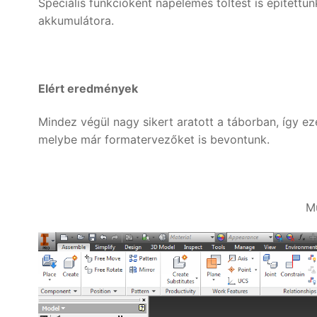
Speciális funkcióként napelemes töltést is épített
akkumulátora.
Elért eredmények
Mindez végül nagy sikert aratott a táborban, így ez
melybe már formatervezőket is bevontunk.
M