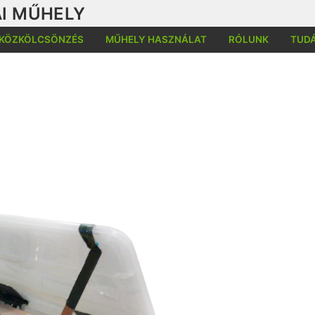
I MŰHELY
KÖZKÖLCSÖNZÉS
MŰHELY HASZNÁLAT
RÓLUNK
TUD
Kere