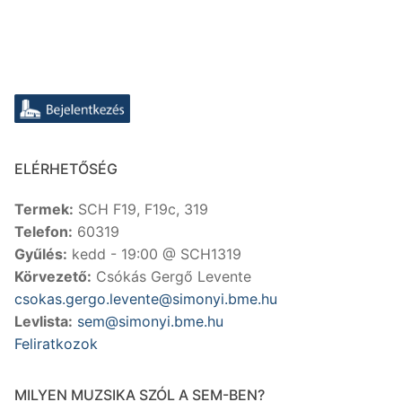
ELÉRHETŐSÉG
Termek:
SCH F19, F19c, 319
Telefon:
60319
Gyűlés:
kedd - 19:00 @ SCH1319
Körvezető:
Csókás Gergő Levente
csokas.gergo.levente@simonyi.bme.hu
Levlista:
sem@simonyi.bme.hu
Feliratkozok
MILYEN MUZSIKA SZÓL A SEM-BEN?