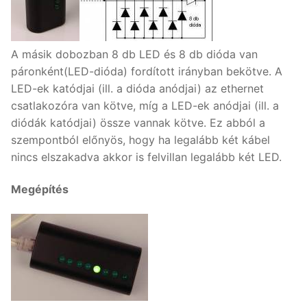
A másik dobozban 8 db LED és 8 db dióda van
páronként(LED-dióda) fordított irányban bekötve. A
LED-ek katódjai (ill. a dióda anódjai) az ethernet
csatlakozóra van kötve, míg a LED-ek anódjai (ill. a
diódák katódjai) össze vannak kötve. Ez abból a
szempontból előnyös, hogy ha legalább két kábel
nincs elszakadva akkor is felvillan legalább két LED.
Megépítés