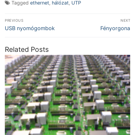
Tagged
ethernet
,
hálózat
,
UTP
Bejegyzés
PREVIOUS
NEXT
navigáció
Previous
Next
USB nyomógombok
Fényorgona
post:
post:
Related Posts