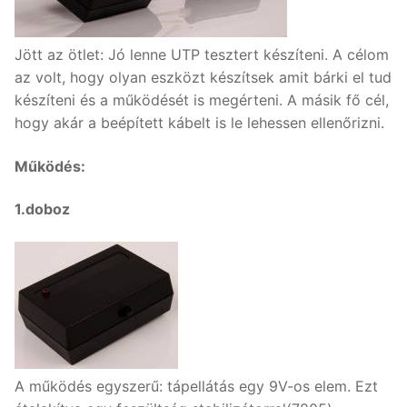
Jött az ötlet: Jó lenne UTP tesztert készíteni. A célom
az volt, hogy olyan eszközt készítsek amit bárki el tud
készíteni és a működését is megérteni. A másik fő cél,
hogy akár a beépített kábelt is le lehessen ellenőrizni.
Működés:
1.doboz
A működés egyszerű: tápellátás egy 9V-os elem. Ezt