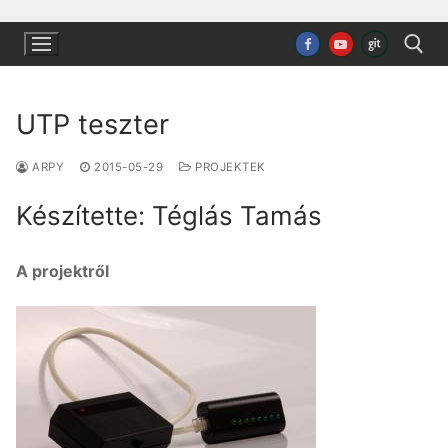
Ugrás
a
tartalomra
UTP teszter
Keresése:
ARPY
2015-05-29
PROJEKTEK
Készítette: Téglás Tamás
A projektről