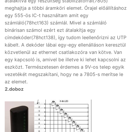
átalakítva egy feszültség stabilizátorral(7805)
meghajtja a többi áramköri elemet. Órajel előállításhoz
egy 555-ös IC-t használtam amit egy
számláló(78hct163) számlál. Mivel a számláló
binárisan számol ezért ezt átalakítja egy
címdekóder(78hct138), így tudom leellenőrizni az UTP
kábelt. A dekóder lábai egy-egy ellenálláson keresztül
közvetlenül az ethernet csatlakozóra van kötve. Van
egy kapcsoló is, amivel be illetve ki lehet kapcsolni az
eszközt. Természetesen érdemes a 9V-os telep egyik
vezetékét megszakítani, hogy ne a 7805-s merítse le
az elemet.
2.doboz