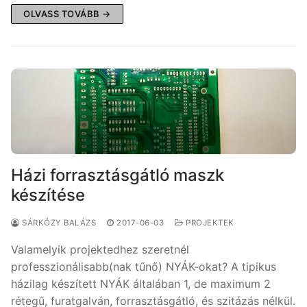
OLVASS TOVÁBB →
Házi forrasztásgátló maszk
készítése
SÁRKÖZY BALÁZS
2017-06-03
PROJEKTEK
Valamelyik projektedhez szeretnél
professzionálisabb(nak tűnő) NYÁK-okat? A tipikus
házilag készített NYÁK általában 1, de maximum 2
rétegű, furatgalván, forrasztásgátló, és szitázás nélkül.