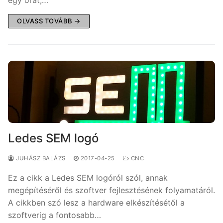
OLVASS TOVÁBB →
Ledes SEM logó
JUHÁSZ BALÁZS
2017-04-25
CNC
Ez a cikk a Ledes SEM logóról szól, annak
megépítéséről és szoftver fejlesztésének folyamatáról.
A cikkben szó lesz a hardware elkészítésétől a
szoftverig a fontosabb…