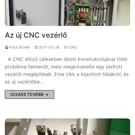
Az új CNC vezérlő
KISS ÁDÁM
2017-03-28
CNC
A CNC előző cikkekben látott konstrukciójával több
probléma felmerült, mely megkövetelte egy javított
vezérlő megépítését. Eme cikk a kijavított hibákról, és
az új vezérlőbe…
OLVASS TOVÁBB →