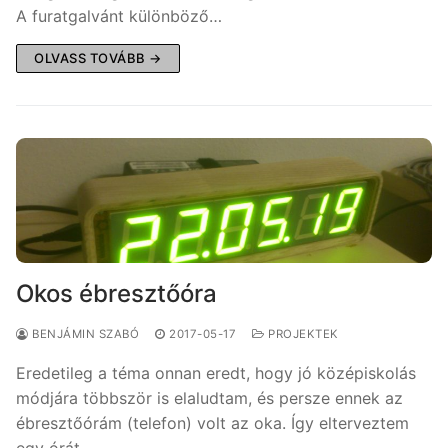
A furatgalvánt különböző…
OLVASS TOVÁBB →
Okos ébresztőóra
BENJÁMIN SZABÓ
2017-05-17
PROJEKTEK
Eredetileg a téma onnan eredt, hogy jó középiskolás
módjára többször is elaludtam, és persze ennek az
ébresztőórám (telefon) volt az oka. Így elterveztem
egy órát,…