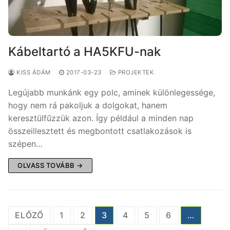
Kábeltartó a HA5KFU-nak
KISS ÁDÁM
2017-03-23
PROJEKTEK
Legújabb munkánk egy polc, aminek különlegessége,
hogy nem rá pakoljuk a dolgokat, hanem
keresztülfűzzük azon. Így például a minden nap
összeillesztett és megbontott csatlakozások is
szépen…
OLVASS TOVÁBB →
Bejegyzések
ELŐZŐ
1
2
3
4
5
6
…