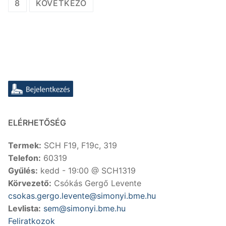
lapozása
8
KÖVETKEZŐ
ELÉRHETŐSÉG
Termek:
SCH F19, F19c, 319
Telefon:
60319
Gyűlés:
kedd - 19:00 @ SCH1319
Körvezető:
Csókás Gergő Levente
csokas.gergo.levente@simonyi.bme.hu
Levlista:
sem@simonyi.bme.hu
Feliratkozok