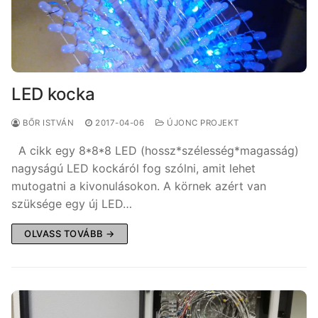
LED kocka
BŐR ISTVÁN
2017-04-06
ÚJONC PROJEKT
A cikk egy 8*8*8 LED (hossz*szélesség*magasság)
nagyságú LED kockáról fog szólni, amit lehet
mutogatni a kivonulásokon. A körnek azért van
szüksége egy új LED…
OLVASS TOVÁBB →