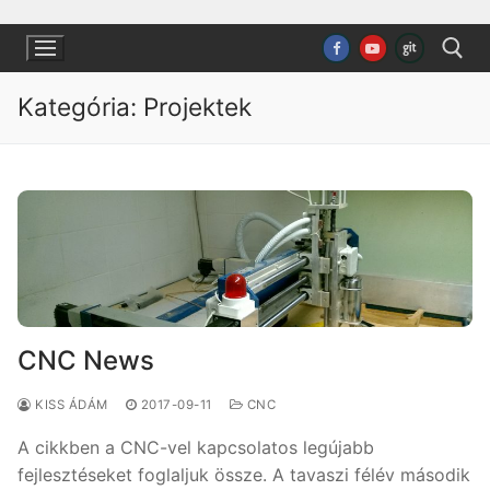
Ugrás
a
tartalomra
Kategória:
Projektek
Keresése:
CNC News
KISS ÁDÁM
2017-09-11
CNC
A cikkben a CNC-vel kapcsolatos legújabb
fejlesztéseket foglaljuk össze. A tavaszi félév második